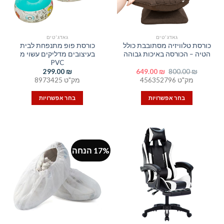
גאדג'טים
גאדג'טים
כורסת טלוויזיה מסתובבת כולל
כורסת פופ מתנפחת לבית
הטיה – הכורסה באיכות גבוהה
בעיצובים מדליקים עשוי מ
PVC
המחיר
המחיר
299.00
₪
649.00
₪
800.00
₪
המקורי
הנוכחי
מק"ט 456352796
מק"ט 8973425
היה:
הוא:
649.00 ₪.
800.00 ₪.
בחר אפשרויות
בחר אפשרויות
למוצר
למוצר
זה
זה
יש
יש
מספר
מספר
17% הנחה
סוגים.
סוגים.
ניתן
ניתן
לבחור
לבחור
את
את
האפשרויות
האפשרויות
בעמוד
בעמוד
המוצר
המוצר