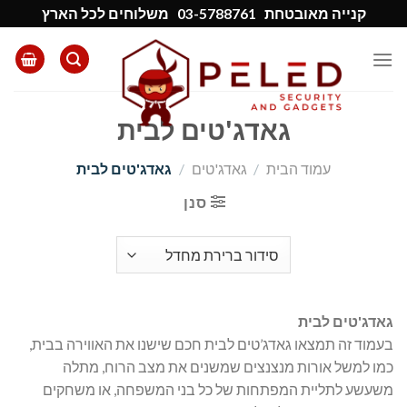
Ski
קנייה מאובטחת
03-5788761
משלוחים לכל הארץ
t
conten
גאדג'טים לבית
עמוד הבית
/
גאדג'טים
/
גאדג'טים לבית
סנן
גאדג'טים לבית
בעמוד זה תמצאו גאדג’טים לבית חכם שישנו את האווירה בבית,
כמו למשל אורות מנצנצים שמשנים את מצב הרוח, מתלה
משעשע לתליית המפתחות של כל בני המשפחה, או משחקים