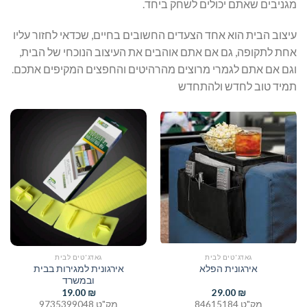
מגניבים שאתם יכולים לשחק ביחד.
עיצוב הבית הוא אחד הצעדים החשובים בחיים, שכדאי לחזור עליו
אחת לתקופה, גם אם אתם אוהבים את העיצוב הנוכחי של הבית,
וגם אם אתם לגמרי מרוצים מהרהיטים והחפצים המקיפים אתכם.
תמיד טוב לחדש ולהתחדש
גאדג'טים לבית
גאדג'טים לבית
אירגונית למגירות בבית
אירגונית הפלא
ובמשרד
19.00
₪
29.00
₪
מק"ט 84615184
מק"ט 9735399048