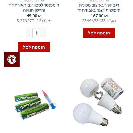
גאדג'טים לבית
גאדג'טים לבית
דגם זעיר בעיצוב מכונית
דיספנסר לסבון עם תאורת לד
חיפושית ישנה בעבודת יד
וחיישן תנועה
45.00
₪
167.00
₪
מק"ט 2345673433
מק"ט 5.27327E+12
כמות של דיספנסר לסבון עם תא
הוספה לסל
הוספה לסל