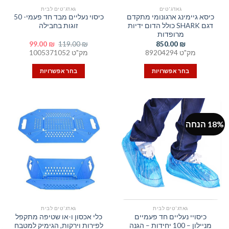
גאדג'טים
גאדג'טים לבית
כיסא גיימינג ארגונומי מתקדם
כיסוי נעליים מבד חד פעמי- 50
דגם SHARK כולל הדום ידיות
זוגות בחבילה
מרופדות
המחיר
המחיר
99.00
₪
119.00
₪
850.00
₪
המקורי
הנוכחי
מק"ט 89204294
מק"ט 1005371052
היה:
הוא:
99.00 ₪.
119.00 ₪.
בחר אפשרויות
בחר אפשרויות
למוצר
למוצר
זה
זה
יש
יש
מספר
מספר
18% הנחה
סוגים.
סוגים.
ניתן
ניתן
לבחור
לבחור
את
את
האפשרויות
האפשרויות
בעמוד
בעמוד
המוצר
המוצר
גאדג'טים לבית
גאדג'טים לבית
כיסויי נעליים חד פעמיים
כלי אכסון ו-או שטיפה מתקפל
מניילון – 100 יחידות – הגנה
לפירות וירקות, הגימיק למטבח