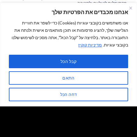
מקסימלית לנעליים ולסביבה
שלך
אנחנו מכבדים את הפרטיות שלך
המחיר
המחיר
45.00
₪
40.00
₪
49.00
₪
המקורי
הנוכחי
מק"ט 122500
מק"ט 349687785
היה:
הוא:
אנו משתמשים בקובצי עוגיות (Cookies) כדי לשפר את חוויית
40.00 ₪.
49.00 ₪.
ות - הגנה מקסימלית לנעליים ולסביבה שלך
כמות של כלי אכסון ו-או שטיפה מתקפל לפירות וירקות, הגימיק למט
הגלישה שלך, להציג פרסומות או תוכן מותאמים אישית ולנתח את
התעבורה באתר. בלחיצה על "קבל הכול", אתה מסכים לשימוש שלנו
בקובצי עוגיות.
מדיניות קוקיז
הוספה לסל
הוספה לסל
קבל הכל
התאם
דחה הכל