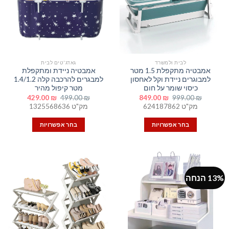
לבית ולמשרד
גאדג'טים לבית
אמבטיה מתקפלת 1.5 מטר
אמבטיה ניידת ומתקפלת
למבוגרים ניידת וקל לאחסון
למבגרים להרכבה קלה 1.4/1.2
כיסוי שומר על חום
מטר קיפול מהיר
המחיר
המחיר
המחיר
המחיר
429.00
₪
499.00
₪
849.00
₪
999.00
₪
המקורי
הנוכחי
המקורי
הנוכחי
מק"ט 624187862
מק"ט 1325568636
היה:
הוא:
היה:
הוא:
429.00 ₪.
499.00 ₪.
849.00 ₪.
999.00 ₪.
בחר אפשרויות
בחר אפשרויות
למוצר
למוצר
זה
זה
יש
יש
מספר
מספר
13% הנחה
סוגים.
סוגים.
ניתן
ניתן
לבחור
לבחור
את
את
האפשרויות
האפשרויות