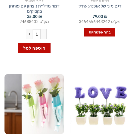
לבית ולמשרד
לבית ולמשרד
דמוי מדליית ניצחון עם פותחן
דגם מיני של אופנוע עתיק
בקבוקים
35.00
₪
79.00
₪
מק"ט 3454556443242
מק"ט 24688432
כמות של דמוי מדליית ניצחון 
בחר אפשרויות
למוצר
זה
הוספה לסל
יש
מספר
סוגים.
ניתן
לבחור
את
האפשרויות
בעמוד
המוצר