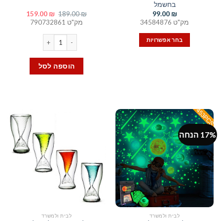
בחשמל
המחיר
המחיר
159.00
₪
189.00
₪
99.00
₪
המקורי
הנוכחי
מק"ט 34584876
מק"ט 790732861
היה:
הוא:
159.00 ₪.
189.00 ₪.
כמות של טפט קיר 3D בעיצוב עץ סט של 10 יחידות
בחר אפשרויות
למוצר
זה
הוספה לסל
יש
מספר
סוגים.
ניתן
לבחור
את
17% הנחה
האפשרויות
בעמוד
המוצר
לבית ולמשרד
לבית ולמשרד