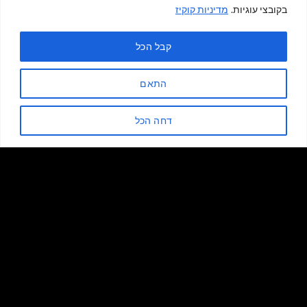
בקובצי עוגיות.
מדיניות קוקיז
גאדג'טים למטבח
גאדג'טים למטבח
כוס קפה רגישה לחום לייק כמו
כוס שתייה דמוי מלתעות כריש
בפיסבוק
קבל הכל
39.00
₪
49.00
₪
מק"ט 942154768
מק"ט 8718158422156
התאם
לחום לייק כמו בפיסבוק
כמות של כוס שתייה דמוי מלתעות כריש
דחה הכל
הוספה לסל
הוספה לסל
18% הנחה
19% הנחה