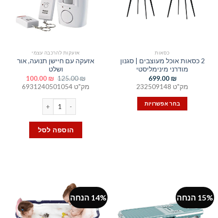
כסאות
אזעקות להרכבה עצמי
2 כסאות אוכל מעוצבים | סגנון
אזעקה עם חיישן תנועה, אור
מודרני מינימליסטי
ושלט
המחיר
המחיר
100.00
₪
125.00
₪
699.00
₪
המקורי
הנוכחי
מק"ט 232509148
מק"ט 6931240501054
היה:
הוא:
100.00 ₪.
125.00 ₪.
כמות של אזעקה עם חיישן תנוע
בחר אפשרויות
למוצר
זה
הוספה לסל
יש
מספר
סוגים.
ניתן
לבחור
את
15% הנחה
14% הנחה
האפשרויות
בעמוד
המוצר