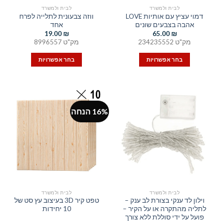
לבית ולמשרד
לבית ולמשרד
דמוי עציץ עם אותיות LOVE
ווזה צבעונית לתלייה לפרח
אהבה בצבעים שונים
אחד
19.00
₪
65.00
₪
מק"ט 234235552
מק"ט 8996557
בחר אפשרויות
בחר אפשרויות
למוצר
למוצר
זה
זה
יש
יש
מספר
מספר
16% הנחה
סוגים.
סוגים.
ניתן
ניתן
לבחור
לבחור
את
את
האפשרויות
האפשרויות
בעמוד
בעמוד
המוצר
המוצר
לבית ולמשרד
לבית ולמשרד
וילון לד ענקי בצורת לב ענק –
טפט קיר 3D בעיצוב עץ סט של
לתליה מהתקרה או על הקיר –
10 יחידות
פועל על ידי סוללת ללא צורך