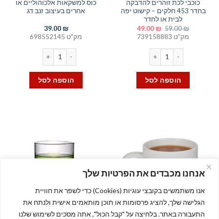
כוכבי לכת זוהרים להדבקה
כוס למשקאות אלכוהוליים או
בחדר 453 חלקים – קישוט יפה
אחרים בעיצוב זנב דג
לבית או לחדר
המחיר
המחיר
39.00
₪
49.00
₪
59.00
₪
המקורי
הנוכחי
מק"ט 739158883
מק"ט 698552145
היה:
הוא:
49.00 ₪.
59.00 ₪.
חלקים - קישוט יפה לבית או לחדר
כמות של כוס למשקאות אלכוהוליים או אחרים בעיצוב זנב דג
הוספה לסל
הוספה לסל
אנחנו מכבדים את הפרטיות שלך
אנו משתמשים בקובצי עוגיות (Cookies) כדי לשפר את חוויית
הגלישה שלך, להציג פרסומות או תוכן מותאמים אישית ולנתח את
התעבורה באתר. בלחיצה על "קבל הכול", אתה מסכים לשימוש שלנו