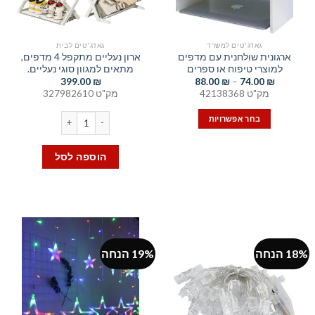
בעמוד
בעמוד
המוצר
המוצר
גאדג'טים למשרד
גאדג'טים לבית
ארגונית שולחנית עם מדפים
ארון נעליים מתקפל 4 מדפים,
למוצרי טיפוח או ספרים
מתאים למגוון סוגי נעליים.
טווח
399.00
₪
88.00
₪
–
74.00
₪
מחירים:
מק"ט 42138368
מק"ט 327982610
עד
כמות של ארון נעליים מתקפל 4 מדפים, מתאים למגוון סוגי נעליים.
בחר אפשרויות
למוצר
זה
הוספה לסל
יש
מספר
סוגים.
ניתן
לבחור
את
18% הנחה
19% הנחה
האפשרויות
בעמוד
המוצר