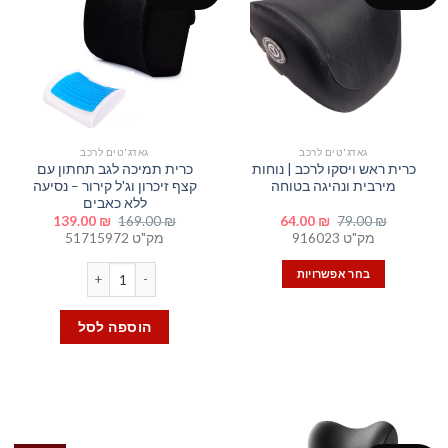
גאדג'טים לרכב
גאדג'טים לרכב
כרית ראש ויסקו לרכב | נוחות
כרית תמיכה לגב תחתון עם
מירבית ונהיגה בטוחה
קצף זיכרון וג'ל קירור – נסיעה
ללא כאבים
המחיר
המחיר
המחיר
המחיר
139.00
₪
169.00
₪
64.00
₪
79.00
₪
המקורי
הנוכחי
המקורי
הנוכחי
מק"ט 916023
מק"ט 51715972
היה:
הוא:
היה:
הוא:
139.00 ₪.
169.00 ₪.
64.00 ₪.
79.00 ₪.
כמות של כרית תמיכה לגב תחתון
בחר אפשרויות
למוצר
זה
הוספה לסל
יש
מספר
סוגים.
ניתן
לבחור
את