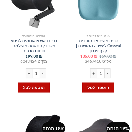
גאדג'טים למשרד
גאדג'טים למשרד
כרית מושב אורתופדית
כרית ראש ארגונומית לכיסא
Cosseal לישיבה ממושכת |
משרדי, התאמה מושלמת
קצף זיכרון
ונוחות מרבית
המחיר
המחיר
199.00
₪
135.00
₪
159.00
₪
המקורי
הנוכחי
מק"ט 3467410
מק"ט 6048424
היה:
הוא:
135.00 ₪.
159.00 ₪.
כמות של כרית מושב אורתופדית Cosseal לישיבה ממושכת | קצף זיכרון
כמות של כרית ראש ארגונומית
הוספה לסל
הוספה לסל
19% הנחה
18% הנחה