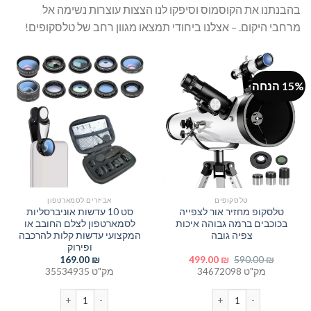
בהבנתנו את הקוסמוס וסיפקו לנו הצצות עוצרות נשימה אל
מרחבי היקום. – אצלנו ביחודי תמצאו מגוון רחב של טלסקופים!
15% הנחה
טלסקופים
אביזרים לסמארטפון
טלסקופ מחזיר אור לצפייה
סט 10 עדשות אוניברסליות
בכוכבים ברמה גבוהה איכות
לסמארטפון לצלם החובב או
צפיה גובה
המקצועי עדשות קלות להרכבה
ופירוק
המחיר
המחיר
169.00
₪
499.00
₪
590.00
₪
המקורי
הנוכחי
מק"ט 34672098
מק"ט 35534935
היה:
הוא:
499.00 ₪.
590.00 ₪.
כמות של סט 10 עדשות אוניברסליות לסמארטפון לצלם החובב או המקצועי עדשות קלות להרכבה ופירוק
כמות של טלסקופ מחזיר אור לצפייה בכוכבים ברמה גבוהה איכות צפיה ג