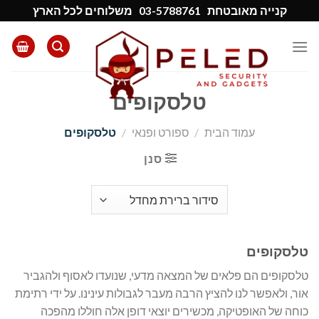
Ski
קנייה מאובטחת
03-5788761
משלוחים לכל הארץ
t
conten
טלסקופים
עמוד הבית
/
ספורט ופנאי
/
טלסקופים
סנן
טלסקופים
טלסקופים הם פלאים של המצאה מדעי, שנועדו לאסוף ולהגביר
אור, ולאפשר לנו להציץ הרבה מעבר לגבולות עינינו. על ידי רתימת
כוחה של האופטיקה, מכשירים יוצאי דופן אלה חוללו מהפכה