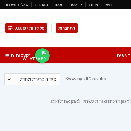
ראשי
אודות
צור קשר
הגעה
מאמרים
שאלות ותשובות
התחברות
סל קניות /
₪
0.00
צעים
משלוחים
Showing all 2 results
גוון דרכים וצורות לשחק ולאמן את ילדכם.