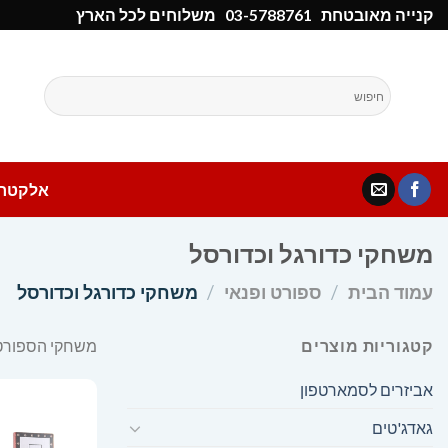
Ski
קנייה מאובטחת
03-5788761
משלוחים לכל הארץ
t
conten
אלקטרו
משחקי כדורגל וכדורסל
עמוד הבית
/
ספורט ופנאי
/
משחקי כדורגל וכדורסל
קטגוריות מוצרים
משחקי הספורט ה
אביזרים לסמארטפון
גאדג'טים