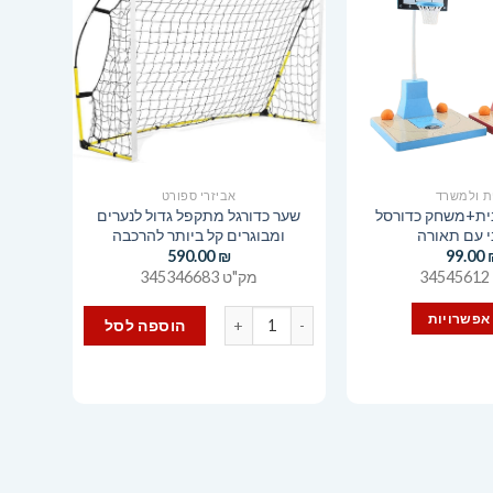
ת ולמשרד
אביזרי ספורט
ית+משחק כדורסל
שער כדורגל מתקפל גדול לנערים
י עם תאורה
ומבוגרים קל ביותר להרכבה
590.00
₪
99.00
3
מק"ט 345346683
כמות של שער כדורגל מתקפל גדול לנערים ומבוגרים
אפשרויות
הוספה לסל
למוצר
זה
יש
מספר
סוגים.
ניתן