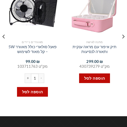
מתנה לאישה
מאווררים ניידים
תיק איפור עם מראה ענקית
פאנל סולארי כולל מאוורר 5W
ותאורה לנסיעות
– קל מאוד לשימוש
99.00
₪
299.00
₪
מק"ט 430739279
מק"ט 103711763
כמות של פאנל סולארי כולל מאוורר 5W - קל מאו
הוספה לסל
הוספה לסל