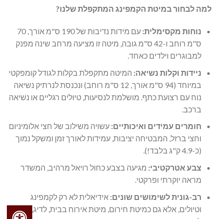
למה לבחור במיטת הקמפינג המתקפלת שלנו?
נוחות מקסימלית:
עם מידות נדיבות של 190 ס"מ אורך, 70
ס"מ רוחב ו-42 ס"מ גובה, מיטה זו מציעה מרחב שינה מפנק
למבוגרים וילדים כאחד.
ניידות וקלות נשיאה:
המיטה מתקפלת בקלות לגודל קומפקטי
במיוחד (94 ס"מ אורך, 12 ס"מ רוחב) ונכנסת לנרתיק נשיאה
נוח עם רצועת כתף. מושלמת לנסיעות, טיולים רגליים או נשיאה
ברכב.
חומרים עמידים ואיכותיים:
עשויה משילוב של חצי אלומיניום
וחצי ברזל, המבטיחה יציבות, עמידות לאורך זמן ומשקל נמוך
(כ-4.9 ק"ג בלבד!).
צבע אטרקטיבי:
מגיעה בצבע כחול רויאל מרהיב, המשדר
מראה יוקרתי ופרקטי.
רב-גונית לשימושים שונים:
אידיאלית לא רק לקמפינג
וטיולים, אלא גם כמיטת חירום, מיטת אירוח בבית, לדיג, לגינה,