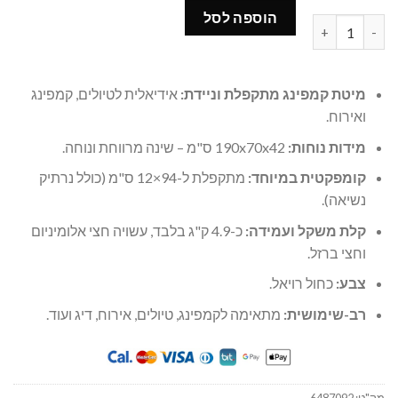
229.00 ₪.
279.00 ₪.
הוספה לסל
כמות של מיטת שדה מתקפלת 190 ס"מ – קלה ונוחה לטיולים וקמפינג
מיטת קמפינג מתקפלת וניידת:
אידיאלית לטיולים, קמפינג
ואירוח.
מידות נוחות:
190x70x42 ס"מ – שינה מרווחת ונוחה.
קומפקטית במיוחד:
מתקפלת ל-94×12 ס"מ (כולל נרתיק
נשיאה).
קלת משקל ועמידה:
כ-4.9 ק"ג בלבד, עשויה חצי אלומיניום
וחצי ברזל.
צבע:
כחול רויאל.
רב-שימושית:
מתאימה לקמפינג, טיולים, אירוח, דיג ועוד.
מק"ט:
6487092