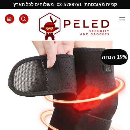
Ski
קנייה מאובטחת
03-5788761
משלוחים לכל הארץ
t
conten
19% הנחה