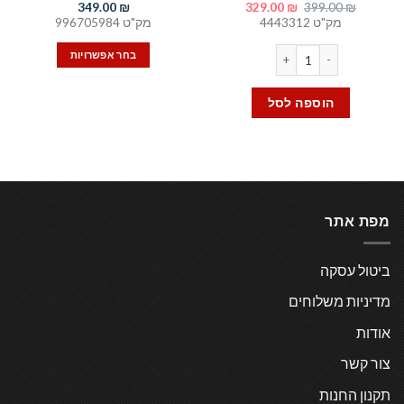
המחיר
המחיר
349.00
₪
329.00
₪
399.00
₪
המקורי
הנוכחי
מק"ט 4443312
מק"ט 996705984
היה:
הוא:
329.00 ₪.
399.00 ₪.
כמות של עיסוי רגליים 360° עם חימום - רגל לעיסוי חשמלית
בחר אפשרויות
למוצר
זה
הוספה לסל
יש
מספר
סוגים.
ניתן
לבחור
את
מפת אתר
האפשרויות
בעמוד
המוצר
ביטול עסקה
מדיניות משלוחים
אודות
צור קשר
תקנון החנות