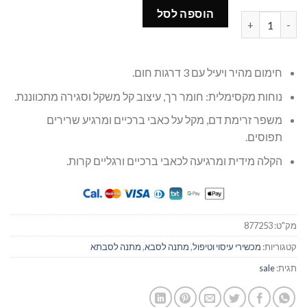
96.00 ₪.
119.00 ₪.
הוספה לסל
כמות של רפידות ברכיים חשמליות לחימום | הקלה על כאבים ושיפור זרימ
חימום מהיר ויעיל עם 3 דרגות חום.
נוחות מקסימלית: חומר רך, עיצוב קל משקל וסגירה מתכווננת.
משפר זרימת דם, מקל על כאבי ברכיים ומרגיע שרירים
תפוסים.
הקלה מידית ומרגיעה לכאבי ברכיים ורגליים קרות.
מק"ט:
877253
קטגוריות:
מכשירי עיסוי וטיפול
,
מתנה לסבא
,
מתנה לסבתא
תגית:
sale