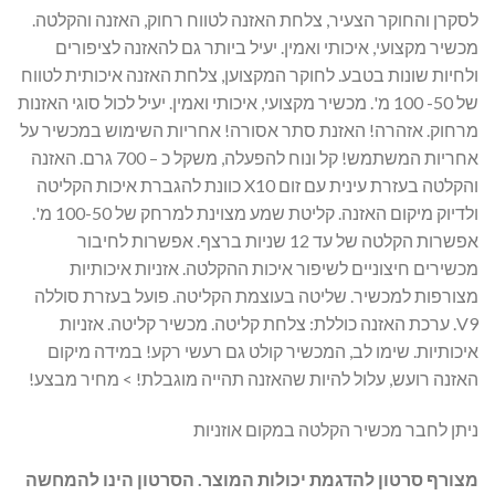
לסקרן והחוקר הצעיר, צלחת האזנה לטווח רחוק, האזנה והקלטה.
מכשיר מקצועי, איכותי ואמין. יעיל ביותר גם להאזנה לציפורים
ולחיות שונות בטבע. לחוקר המקצוען, צלחת האזנה איכותית לטווח
של 50- 100 מ'. מכשיר מקצועי, איכותי ואמין. יעיל לכול סוגי האזנות
מרחוק. אזהרה! האזנת סתר אסורה! אחריות השימוש במכשיר על
אחריות המשתמש! קל ונוח להפעלה, משקל כ – 700 גרם. האזנה
והקלטה בעזרת עינית עם זום X10 כוונת להגברת איכות הקליטה
ולדיוק מיקום האזנה. קליטת שמע מצוינת למרחק של 100-50 מ'.
אפשרות הקלטה של עד 12 שניות ברצף. אפשרות לחיבור
מכשירים חיצוניים לשיפור איכות ההקלטה. אזניות איכותיות
מצורפות למכשיר. שליטה בעוצמת הקליטה. פועל בעזרת סוללה
V9. ערכת האזנה כוללת: צלחת קליטה. מכשיר קליטה. אזניות
איכותיות. שימו לב, המכשיר קולט גם רעשי רקע! במידה מיקום
האזנה רועש, עלול להיות שהאזנה תהייה מוגבלת! > מחיר מבצע!
ניתן לחבר מכשיר הקלטה במקום אוזניות
מצורף סרטון להדגמת יכולות המוצר. הסרטון הינו להמחשה