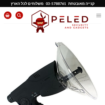
Ski
קנייה מאובטחת
03-5788761
משלוחים לכל הארץ
t
conten