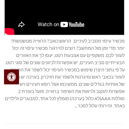
מכשיר עיסוי מסביב לעיניים. הראש כואב? הראייה מטשטשת?
יותר מדי זמן מול המחשב? רוצים להירגע? מכשיר עיסוי זה יכול
לעזור לכם. משקפיים עם אצבעות רטט, יעסו לך את האזורים
הבעייתיים סביב העיניים, יש אפשרות לכיוונים שונים של סוגי רטט.
על פי נתוני היצרן שימוש במכשיר העיסוי יכול לשפר את הראייה,
לעזור בכאבי ראש ומיגרנות ולשפר את הזיכרון. בערכה יש תצלום
של אותיות בגדלים שונים, ממש כמו אצל רופא העיניים ויש
אפשרות לעקוב ולראות את השיפור בראייה. פועל בעזרת 2
סוללות AAA(לא כלול בערכה) מומלץ לכל אחד, למבוגרים ולילדים
כאחד. זהירות! עלול למכר…