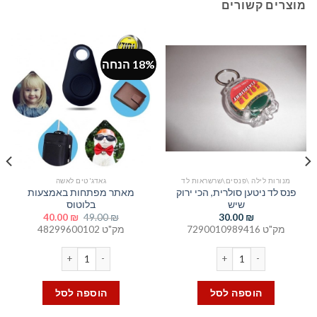
מוצרים קשורים
18% הנחה
מנורות לילה \פנסים\שרשראות לד
גאדג'טים לאשה
פנס לד ניטען סולרית, הכי ירוק
מאתר מפתחות באמצעות
שיש
בלוטוס
המחיר
המחיר
40.00
₪
49.00
₪
30.00
₪
המקורי
הנוכחי
מק"ט 7290010989416
מק"ט 48299600102
היה:
הוא:
40.00 ₪.
49.00 ₪.
כמות של פנס לד ניטען סולרית, הכי ירוק שיש
כמות של מאתר מפתחות באמצ
הוספה לסל
הוספה לסל