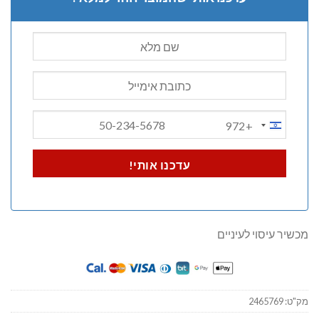
+972
ISRAEL
+972
עדכנו אותי!
מכשיר עיסוי לעיניים
מק"ט:
2465769