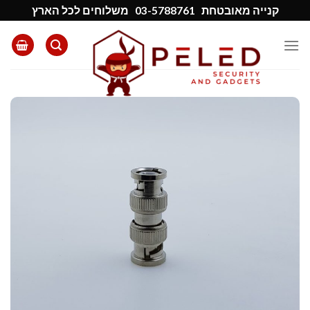
Ski
קנייה מאובטחת
03-5788761
משלוחים לכל הארץ
t
conten